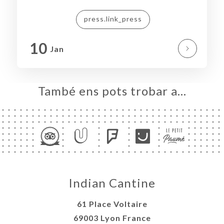
ACTAR
press.link_press
10
Jan
També ens pots trobar a…
Indian Cantine
61 Place Voltaire
69003 Lyon France