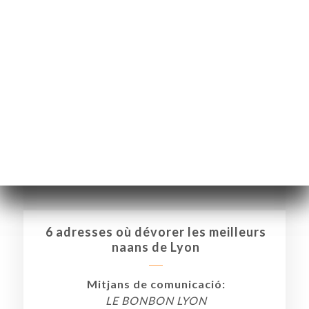
ICI
RVAR
A
NDA
ERIA
6 adresses où dévorer les meilleurs
naans de Lyon
ENYES
RTA
Mitjans de comunicació:
MSA
LE BONBON LYON