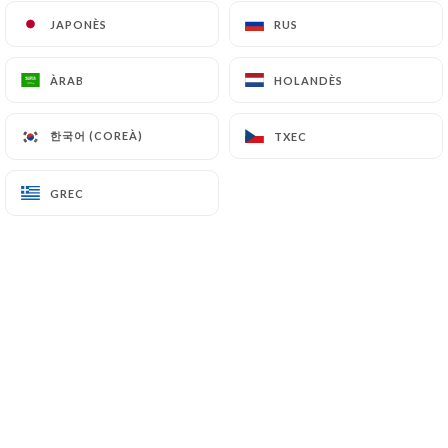
JAPONÈS
JAPONÈS
RUS
RUS
CA
MENÚ
ÀRAB
ÀRAB
HOLANDÈS
HOLANDÈS
한국어 (COREÀ)
한국어 (COREÀ)
TXEC
TXEC
/
INICI
PREMSA
GREC
GREC
Premsa