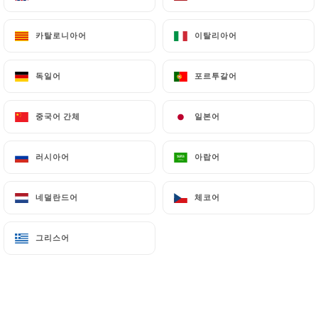
메뉴
KO
카탈로니아어
카탈로니아어
이탈리아어
이탈리아어
독일어
독일어
포르투갈어
포르투갈어
중국어 간체
중국어 간체
일본어
일본어
/
홈
갤러리
갤러리
러시아어
러시아어
아랍어
아랍어
네덜란드어
네덜란드어
체코어
체코어
그리스어
그리스어