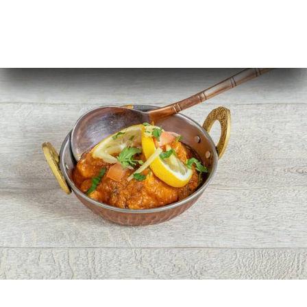
뷰
뉴
론
도
락