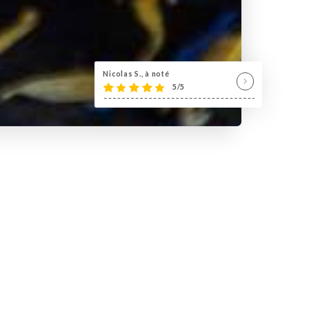
Nicolas S., à noté
5/5