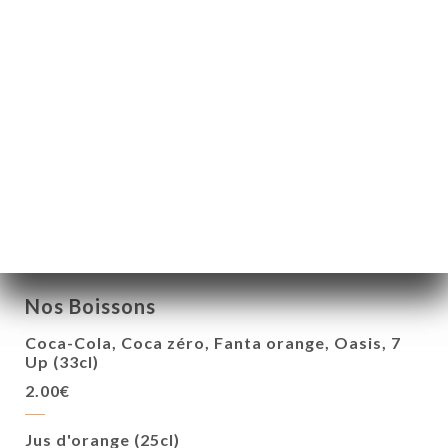
Poulet tikka Massala
OU
Crevettes Madras
Ou
Boeuf Handi
+ Riz Basmati
Nos Boissons
Coca-Cola, Coca zéro, Fanta orange, Oasis, 7
Up (33cl)
2.00€
Jus d'orange (25cl)