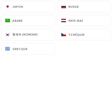
Agneau Aubergines
JAPON
JAPON
RUSSIE
RUSSIE
Agneau, aubergine, sauce curry, épices
12.00€
ARABE
ARABE
PAYS-BAS
PAYS-BAS
한국어 (KOREAN)
한국어 (KOREAN)
TCHÉQUIE
TCHÉQUIE
GRECQUE
GRECQUE
Nos Plats de légumes
Mix Légumes
Mélange de légumes frais à la sauce curry
7.50€
Palek Paneer
Mélange d'épinards hachés et de fromages à
l'italienne
7.50€