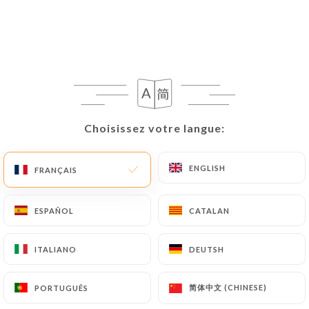
10.00€
Crevettes Masala
Crevettes décortiquées, sauce indienne, oignons,
tomate et poivrons
10.00€
Choisissez votre langue:
Choisissez votre langue:
Crevettes Madras
Crevettes décortiquées, sauce madras et épicée
ENGLISH
ENGLISH
FRANÇAIS
FRANÇAIS
10.00€
ESPAÑOL
ESPAÑOL
CATALAN
CATALAN
Agneau Massala
Agneau cuit dans une sauce indienne, oignons,
ITALIANO
ITALIANO
DEUTSH
DEUTSH
tomate, poivrons
11.00€
简体中文 (CHINESE)
简体中文 (CHINESE)
PORTUGUÊS
PORTUGUÊS