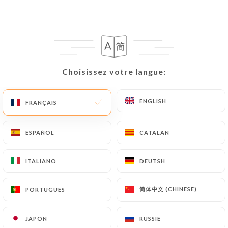
copie d’une pièce d’identité (carte d’identité ou
passeport).
Les demandes de suppression de Données
Personnelles seront soumises aux obligations qui
Choisissez votre langue:
Choisissez votre langue:
sont imposées à
https://indiancantine.fr
par la
loi, notamment en matière de conservation ou
ENGLISH
ENGLISH
FRANÇAIS
FRANÇAIS
d’archivage des documents. Enfin, les Utilisateurs
de
https://indiancantine.fr
peuvent déposer une
réclamation auprès des autorités de contrôle, et
ESPAÑOL
ESPAÑOL
CATALAN
CATALAN
notamment de la CNIL
(
https://www.cnil.fr/fr/plaintes
).
ITALIANO
ITALIANO
DEUTSH
DEUTSH
简体中文 (CHINESE)
简体中文 (CHINESE)
PORTUGUÊS
PORTUGUÊS
7.4 Non-communication des données personnelles
https://indiancantine.fr
s’interdit de traiter,
héberger ou transférer les Informations collectées
JAPON
JAPON
RUSSIE
RUSSIE
sur ses Clients vers un pays situé en dehors de