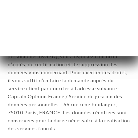
CANTINE. Les données récoltées pourront être
traitées par l’ensemble des filiales et sous filiales
de la société.
Conformément à la loi Informatique et Liberté du 6
Janvier 1978 et modifiée en 2004 ainsi qu’au
Règlement sur la protection des données
personnelles (RGPD), vous disposez d’un droit
d’accès, de rectification et de suppression des
données vous concernant. Pour exercer ces droits,
il vous suffit d’en faire la demande auprès du
service client par courrier à l’adresse suivante :
Captain Opinion France / Service de gestion des
données personnelles - 66 rue rené boulanger,
75010 Paris, FRANCE. Les données récoltées sont
conservées pour la durée nécessaire à la réalisation
des services fournis.