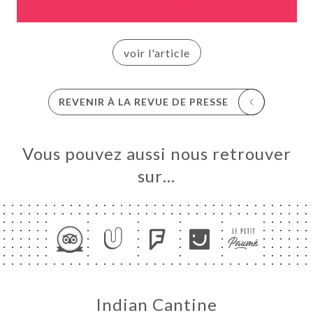
UEIL
RVER
voir l'article
ANDER
ERIE
REVENIR À LA REVUE DE PRESSE
IS
RTE
Vous pouvez aussi nous retrouver
SSE
sur…
TACT
Indian Cantine