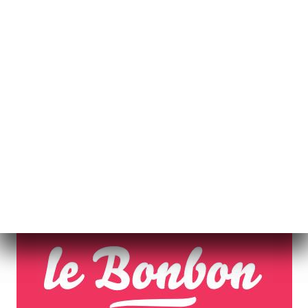
POSTÉ LE 2020-01-10
6 adresses où dévorer les
meilleurs naans de Lyon